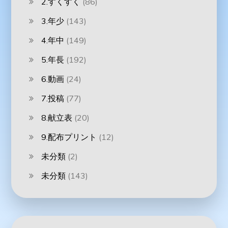
2.すくすく
(86)
3.年少
(143)
4.年中
(149)
5.年長
(192)
6.動画
(24)
7.投稿
(77)
8.献立表
(20)
9.配布プリント
(12)
未分類
(2)
未分類
(143)