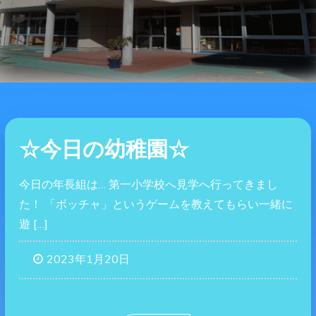
☆今日の幼稚園☆
今日の年長組は… 第一小学校へ見学へ行ってきまし
た！ 「ボッチャ」というゲームを教えてもらい一緒に
遊 […]
2023年1月20日