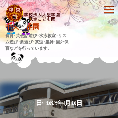
Skip
to
content
中央幼稚園
食育･英会話遊び･水泳教室･リズ
ム遊び･劇遊び･茶道･坐禅･園外保
育などを行っています。
日:
2023年1月20日