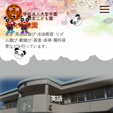
Skip
to
content
中央幼稚園
食育･英会話遊び･水泳教室･リズ
ム遊び･劇遊び･茶道･坐禅･園外保
育などを行っています。
英語