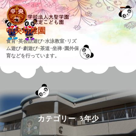
Skip
to
content
中央幼稚園
食育･英会話遊び･水泳教室･リズ
ム遊び･劇遊び･茶道･坐禅･園外保
育などを行っています。
カテゴリー:
3.年少