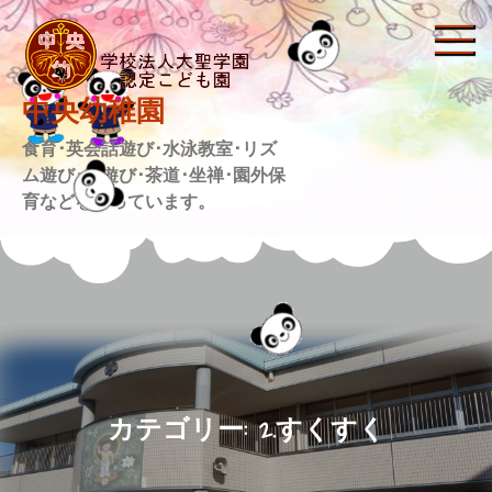
Skip
to
content
中央幼稚園
食育･英会話遊び･水泳教室･リズ
ム遊び･劇遊び･茶道･坐禅･園外保
育などを行っています。
カテゴリー:
2.すくすく