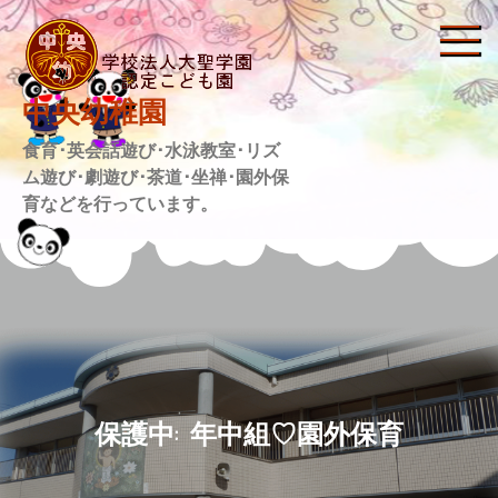
Skip
to
content
中央幼稚園
食育･英会話遊び･水泳教室･リズ
ム遊び･劇遊び･茶道･坐禅･園外保
育などを行っています。
保護中: 年中組♡園外保育