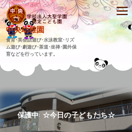
Skip
to
content
中央幼稚園
食育･英会話遊び･水泳教室･リズ
ム遊び･劇遊び･茶道･坐禅･園外保
育などを行っています。
保護中: ☆今日の子どもたち☆