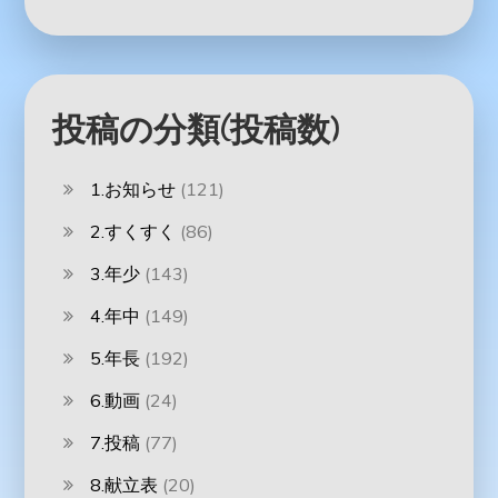
投稿の分類(投稿数)
1.お知らせ
(121)
2.すくすく
(86)
3.年少
(143)
4.年中
(149)
5.年長
(192)
6.動画
(24)
7.投稿
(77)
8.献立表
(20)