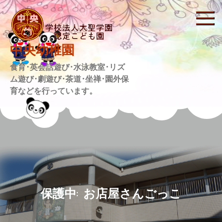
Skip
to
content
中央幼稚園
食育･英会話遊び･水泳教室･リズ
ム遊び･劇遊び･茶道･坐禅･園外保
育などを行っています。
保護中: お店屋さんごっこ