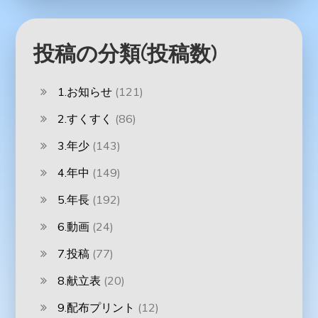
投稿の分類(投稿数)
1.お知らせ
(121)
2.すくすく
(86)
3.年少
(143)
4.年中
(149)
5.年長
(192)
6.動画
(24)
7.投稿
(77)
8.献立表
(20)
9.配布プリント
(12)