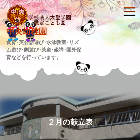
Skip
to
content
中央幼稚園
食育･英会話遊び･水泳教室･リズ
ム遊び･劇遊び･茶道･坐禅･園外保
育などを行っています。
２月の献立表