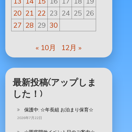
13
14
15
16
17
18
19
20
21
22
23
24
25
26
27
28
29
30
« 10月
12月 »
最新投稿(アップしま
した！)
保護中: ‪☆年長組 お泊まり保育☆
2026年7月22日