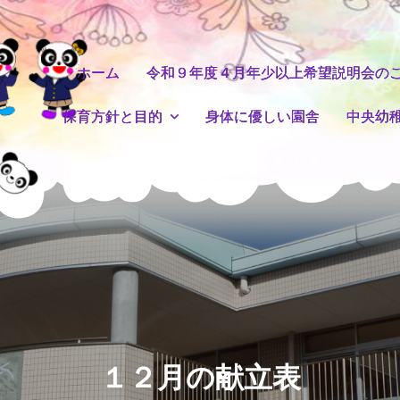
ホーム
令和９年度４月年少以上希望説明会の
保育方針と目的
身体に優しい園舎
中央幼
１２月の献立表