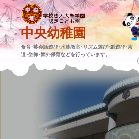
Skip
to
content
中央幼稚園
食育･英会話遊び･水泳教室･リズム遊び･劇遊び･茶
道･坐禅･園外保育などを行っています。