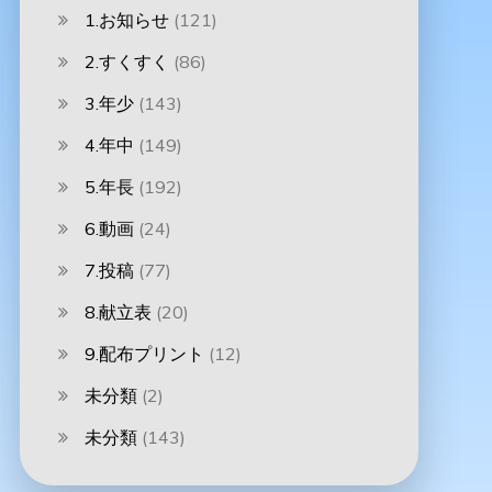
1.お知らせ
(121)
2.すくすく
(86)
3.年少
(143)
4.年中
(149)
5.年長
(192)
6.動画
(24)
7.投稿
(77)
8.献立表
(20)
9.配布プリント
(12)
未分類
(2)
未分類
(143)