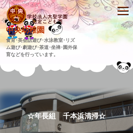
Skip
to
content
中央幼稚園
食育･英会話遊び･水泳教室･リズ
ム遊び･劇遊び･茶道･坐禅･園外保
育などを行っています。
☆年長組 千本浜清掃☆