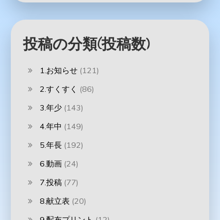
投稿の分類(投稿数)
1.お知らせ
(121)
2.すくすく
(86)
3.年少
(143)
4.年中
(149)
5.年長
(192)
6.動画
(24)
7.投稿
(77)
8.献立表
(20)
9.配布プリント
(12)