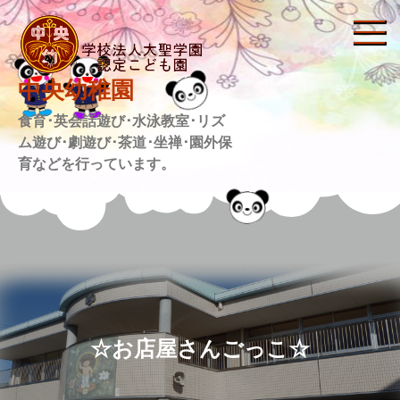
Skip
to
content
中央幼稚園
食育･英会話遊び･水泳教室･リズ
ム遊び･劇遊び･茶道･坐禅･園外保
育などを行っています。
☆お店屋さんごっこ☆