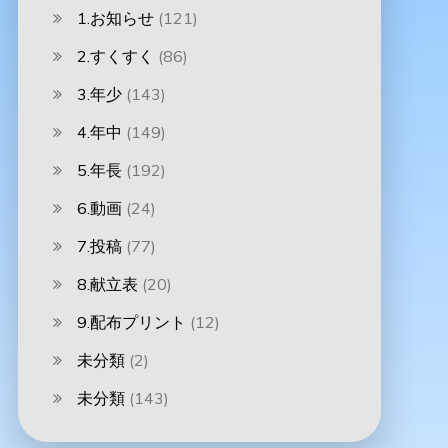
1.お知らせ
(121)
2.すくすく
(86)
3.年少
(143)
4.年中
(149)
5.年長
(192)
6.動画
(24)
7.投稿
(77)
8.献立表
(20)
9.配布プリント
(12)
未分類
(2)
未分類
(143)