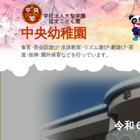
Skip
to
content
中央幼稚園
食育･英会話遊び･水泳教室･リズム遊び･劇遊び･茶
道･坐禅･園外保育などを行っています。
令和