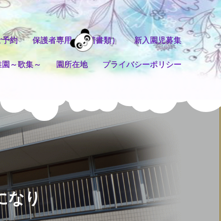
ご予約
保護者専用（申請書類）
新入園児募集
稚園～歌集～
園所在地
プライバシーポリシー
になり