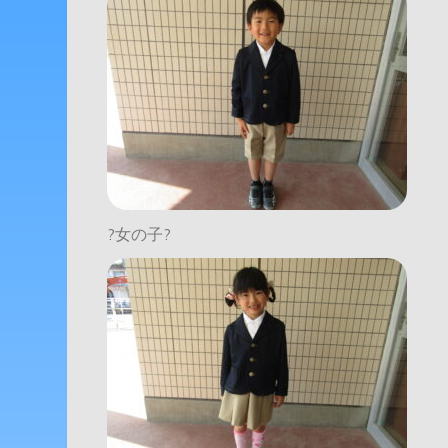
?女の子?