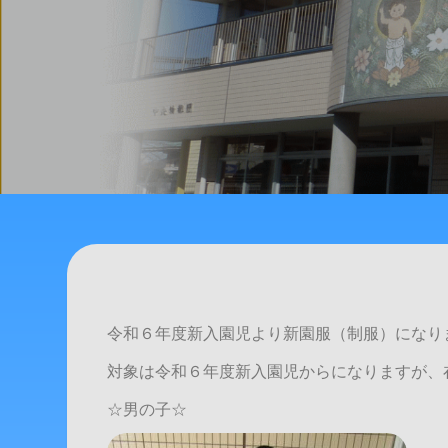
令和６年度新入園児より新園服（制服）になり
対象は令和６年度新入園児からになりますが、
☆男の子☆