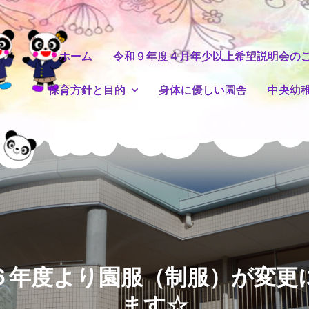
ホーム
令和９年度４月年少以上希望説明会の
保育方針と目的
身体に優しい園舎
中央幼
６年度より園服（制服）が変更
ます☆