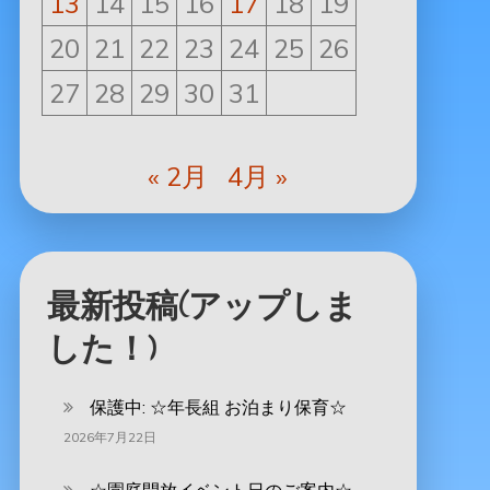
13
14
15
16
17
18
19
20
21
22
23
24
25
26
27
28
29
30
31
« 2月
4月 »
最新投稿(アップしま
した！)
保護中: ‪☆年長組 お泊まり保育☆
2026年7月22日