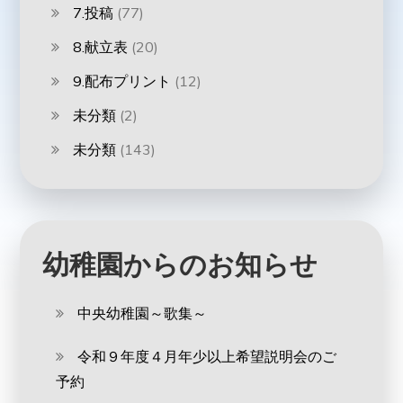
7.投稿
(77)
8.献立表
(20)
9.配布プリント
(12)
未分類
(2)
未分類
(143)
幼稚園からのお知らせ
中央幼稚園～歌集～
令和９年度４月年少以上希望説明会のご
予約