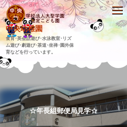
Skip
to
content
中央幼稚園
食育･英会話遊び･水泳教室･リズ
ム遊び･劇遊び･茶道･坐禅･園外保
育などを行っています。
☆年長組郵便局見学☆