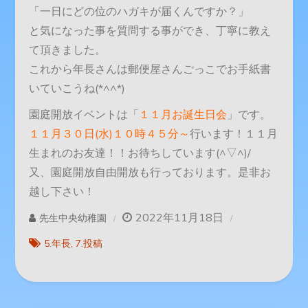
「一日にどの位のハガキが届くんですか？」
と気になった事を質問する事ができ、丁寧に教え
て頂きました。
これから年長さんは郵便屋さんごっこでお手紙書
いていこうね(*^^*)
園庭開放イベントは「
１１月お誕生日会
」です。
１１月３０日(水)１０時４５分～
行います！１１月
生まれのお友達！！お待ちしています(^▽^)/
又、園庭開放自由開放も行っております。是非お
越し下さい！
2022年11月18日
先生中央幼稚園
5.年長
7.投稿