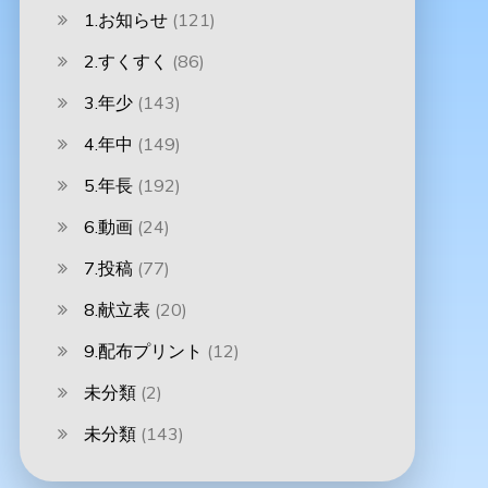
1.お知らせ
(121)
2.すくすく
(86)
3.年少
(143)
4.年中
(149)
5.年長
(192)
6.動画
(24)
7.投稿
(77)
8.献立表
(20)
9.配布プリント
(12)
未分類
(2)
未分類
(143)