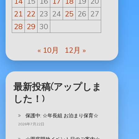
14
15
16
17
18
19
20
21
22
23
24
25
26
27
28
29
30
« 10月
12月 »
最新投稿(アップしま
した！)
保護中: ‪☆年長組 お泊まり保育☆
2026年7月22日