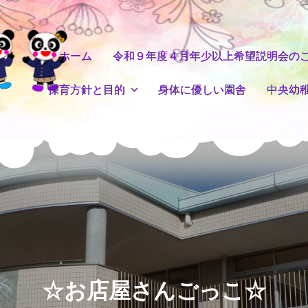
ホーム
令和９年度４月年少以上希望説明会の
保育方針と目的
身体に優しい園舎
中央幼
☆お店屋さんごっこ☆