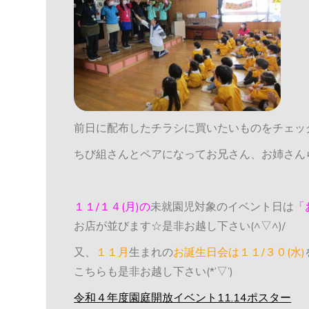
前日に配布したチラシに買いたいものをチェッ
ちび組さんとペアになってお兄さん、お姉さん
１１/１４(月)の
未就園児対象のイベント日は
「
お店が並びます☆是非お越し下さい(^▽^)/
又、
１１月
生まれの
お誕生日会は１１/３０(水)
こちらも是非お越し下さい(*’▽’)
令和４年度園庭開放イベント11.14ポスター