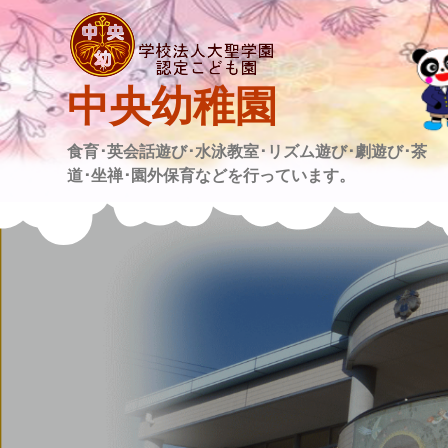
Skip
to
content
中央幼稚園
食育･英会話遊び･水泳教室･リズム遊び･劇遊び･茶
道･坐禅･園外保育などを行っています。