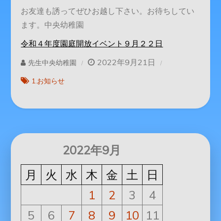
お友達も誘ってぜひお越し下さい。お待ちしてい
ます。中央幼稚園
令和４年度園庭開放イベント９月２２日
2022年9月21日
先生中央幼稚園
1.お知らせ
2022年9月
月
火
水
木
金
土
日
1
2
3
4
5
6
7
8
9
10
11