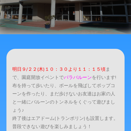
明日９/２２(木)１０：３０より１１：１５頃
ま
で、園庭開放イベントで
パラバルーン
を行います!
布を持って歩いたり、ボールを飛ばしてポップコ
ーンを作ったり、まだ歩けないお友達はお家の人
と一緒にバルーンのトンネルをくぐって遊びまし
ょう♪
終了後はエアドーム(トランポリン)も設置します。
普段できない遊びを楽しみましょう！