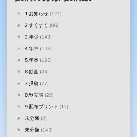
1.お知らせ
(121)
2.すくすく
(86)
3.年少
(143)
4.年中
(149)
5.年長
(192)
6.動画
(24)
7.投稿
(77)
8.献立表
(20)
9.配布プリント
(12)
未分類
(2)
未分類
(143)