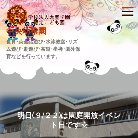
Skip
to
content
中央幼稚園
食育･英会話遊び･水泳教室･リズ
ム遊び･劇遊び･茶道･坐禅･園外保
育などを行っています。
明日(９/２２)は園庭開放イベン
ト日です☆