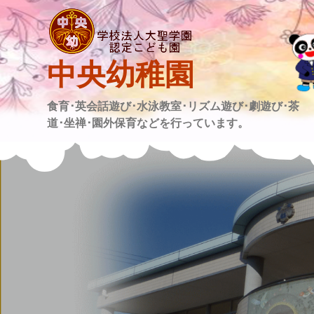
Skip
to
content
中央幼稚園
食育･英会話遊び･水泳教室･リズム遊び･劇遊び･茶
道･坐禅･園外保育などを行っています。