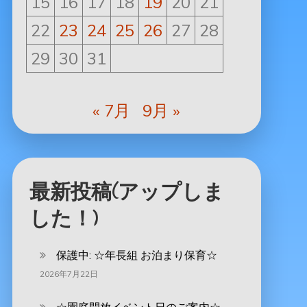
15
16
17
18
19
20
21
22
23
24
25
26
27
28
29
30
31
« 7月
9月 »
最新投稿(アップしま
した！)
保護中: ‪☆年長組 お泊まり保育☆
2026年7月22日