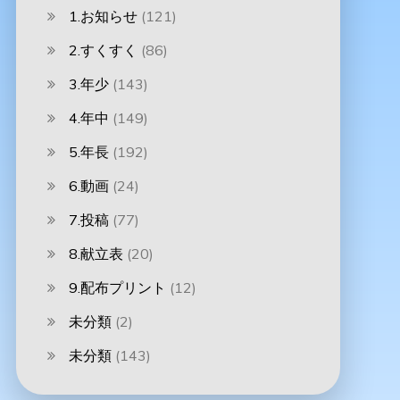
1.お知らせ
(121)
2.すくすく
(86)
3.年少
(143)
4.年中
(149)
5.年長
(192)
6.動画
(24)
7.投稿
(77)
8.献立表
(20)
9.配布プリント
(12)
未分類
(2)
未分類
(143)