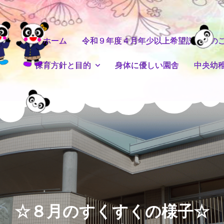
ホーム
令和９年度４月年少以上希望説明会の
保育方針と目的
身体に優しい園舎
中央幼
☆８月のすくすくの様子☆